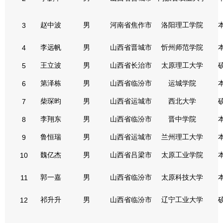
赵中波
男
河南省焦作市
洛阳理工学院
3
李远帆
男
山西省晋城市
忻州师范学院
4
王立波
男
山西省长治市
太原理工大学
5
第泽栋
男
山西省临汾市
运城学院
6
柴琛昀
男
山西省运城市
西北大学
7
李翔东
男
山西省临汾市
晋中学院
8
鲁恒瑞
男
山西省运城市
兰州理工大学
9
魏亿杰
男
山西省吕梁市
太原工业学院
10
郭一嘉
男
山西省临汾市
太原科技大学
11
祁升升
男
山西省临汾市
辽宁工业大学
12